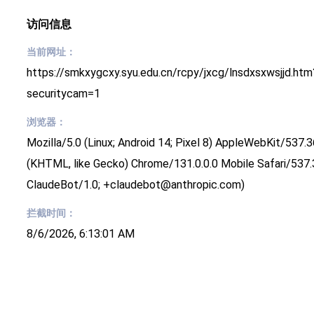
访问信息
当前网址：
https://smkxygcxy.syu.edu.cn/rcpy/jxcg/lnsdxsxwsjjd.htm
securitycam=1
浏览器：
Mozilla/5.0 (Linux; Android 14; Pixel 8) AppleWebKit/537.3
(KHTML, like Gecko) Chrome/131.0.0.0 Mobile Safari/537.
ClaudeBot/1.0; +claudebot@anthropic.com)
拦截时间：
8/6/2026, 6:13:01 AM