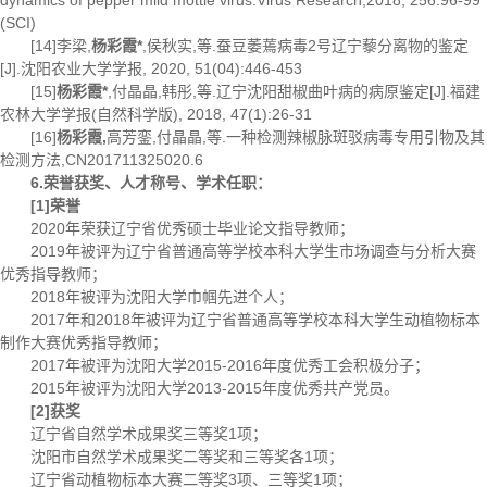
dynamics of pepper mild mottle virus.Virus Research,2018, 256:96-99
(SCI)
[14]李梁,
杨彩霞*
,侯秋实,等.蚕豆萎蔫病毒2号辽宁藜分离物的鉴定
[J].沈阳农业大学学报, 2020, 51(04):446-453
[15]
杨彩霞*
,付晶晶,韩彤,等.辽宁沈阳甜椒曲叶病的病原鉴定[J].福建
农林大学学报(自然科学版), 2018, 47(1):26-31
[16]
杨彩霞,
高芳銮,付晶晶,等.一种检测辣椒脉斑驳病毒专用引物及其
检测方法,CN201711325020.6
6.荣誉获奖、人才称号、
学术任职：
[
1
]
荣誉
2020年荣获辽宁省优秀硕士毕业论文指导教师；
2019年被评为辽宁省普通高等学校本科大学生市场调查与分析大赛
优秀指导教师；
2018年被评为沈阳大学巾帼先进个人；
2017年和2018年被评为辽宁省普通高等学校本科大学生动植物标本
制作大赛优秀指导教师；
2017年被评为沈阳大学2015-2016年度优秀工会积极分子；
2015年被评为沈阳大学2013-2015年度优秀共产党员。
[
2
]
获奖
辽宁省自然学术成果奖三等奖1项；
沈阳市自然学术成果奖二等奖和三等奖各1项；
辽宁省动植物标本大赛二等奖3项、三等奖1项；