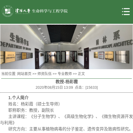
当前位置:
网站首页
>>
师资队伍
>>
专业教师
>> 正文
教授-杨彩霞
2020年08月15日 13:09 点击：[
15633
]
1.个人简介
姓名：杨彩霞（硕士生导师）
职称职务：教授，副院长
主讲课程：《分子生物学》、《高级生物化学》、《微生物资源开发
与利用》
研究方向：主要从事植物病毒的分子鉴定、遗传变异及致病性研究。