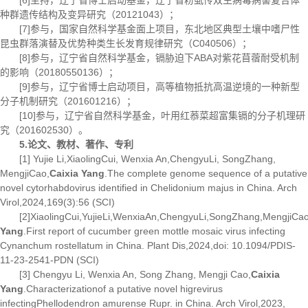
[6]主持，辽宁省博士启动基金，辽宁省粉虱传双生病毒病害复合体
种群遗传结构及变异研究（20121043）；
[7]参与，国家自然科学基金面上项目，东北地区典型土壤中嗜尸性
昆虫群落演替及优势种类生长发育规律研究（C040506）；
[8]参与，辽宁省自然科学基金，镉胁迫下ABA对紫花苜蓿耐受机制
的影响（20180550136）；
[9]参与，辽宁省博士启动项目，高等植物抵抗高温逆境的一种新型
分子机制研究（201601216）；
[10]参与，辽宁省自然科学基金，叶用红菾菜超富集镉的分子机理研
究（201602530）。
5.论文、教材、著作、专利
[1] Yujie Li,XiaolingCui, Wenxia An,ChengyuLi, SongZhang,
MengjiCao,
Caixia Yang
.The complete genome sequence of a putative
novel cytorhabdovirus identified in Chelidonium majus in China. Arch
Virol,2024,169(3):56 (SCI)
[2]XiaolingCui,YujieLi,WenxiaAn,ChengyuLi,SongZhang,MengjiCao
Yang
.First report of cucumber green mottle mosaic virus infecting
Cynanchum rostellatum in China. Plant Dis,2024,doi: 10.1094/PDIS-
11-23-2541-PDN (SCI)
[3] Chengyu Li, Wenxia An, Song Zhang, Mengji Cao,
Caixia
Yang
.Characterizationof a putative novel higrevirus
infectingPhellodendron amurense Rupr. in China. Arch Virol,2023,