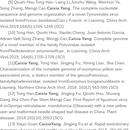
[9] Qiushi Hou,Tong Han, Liang Li,Junzhu Wang, Meichun Yu,
Song Zhang, Mengji Cao,
Caixia Yang
. The complete nucleotide
sequence and genome organization of a novel Tymovirales virus
isolated from
Prunus davidiana
(Carr.) Franch. in Liaoning, China.Arch
Virol,2019,164(5),1245-1248 (SCI)
[10] Tong Han, Qiushi Hou, Xiaofei Cheng, Juan Antonio Garcia,
Adrian Valli,Song Zhang, Mengji Cao,
Caixia Yang
. Complete genome
of a novel member of the family Potyviridae isolated
from
Phellodendron amurense
Rupr., in Liaoning, China.Arch
Virol,2019, 164(6),1705-1709 (SCI)
[11]
Caixia Yang
, Tong Han, Jingjing Fu, Yiming Liao, Sha Chen.
Characterization of the complete genome of euonymus yellow vein
associated virus, a distinct member of the genus
Potexvirus
,
family
Alphaflexiviridae
, isolated from
Euonymus bungeanus
Maxim in
Liaoning, Northern China.Arch Virol, 2018, 163(2):563-566 (SCI)
[12] Tong Han,
Caixia Yang
, Jingjing Fu, Qiushi Hou, Shuang
Gang,Sha Chen,Pan Shen,Mengji Cao. First Report of ligustrum virus
A on
Syringa reticulata
var. mandshurica (Oleaceae) with a new yellow
vein and malformed needle-shaped leaf disease in China. Plant
disease, 2018,102(10):2053 (SCI)
[13] Xiayu Guan,
CaixiaYang
, Jingjing Fu,et al. Rapid evolutionary