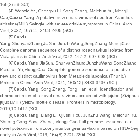
168(2):58(SCI)
[4] Wenxia An, Chengyu Li, Song Zhang, Meichun Yu, Mengji
Cao,
Caixia Yang
. A putative new emaravirus isolated from
Ailanthus
altissima
(Mill.) Swingle with severe crinkle symptoms in China. Arch
Virol, 2022, 167(11):2403-2405 (SCI)
[5]
Caixia
Yang
,ShunyanZhang,JiaSun,JunzhuWang,SongZhang,MengjiCao.
Complete genome sequence of a distinct rosadnavirus isolated from
Viola plants in China. Arch Virol,2022 ,167(2):607-609 (SCI)
[6]
Caixia Yang
,JiaSun, ShunyanZhang,JunzhuWang,SongZhang,
Meichun Yu,MengjiCao. Complete genome sequence of a putative
new and distinct caulimovirus from Metaplexis japonica (Thunb.)
Makino in China. Arch Virol, 2021, 166(12):3433-3436 (SCI)
[7]
Caixia Yang
, Song Zhang, Tong Han, et al. Identification and
characterization of a novel emaravirus associated with jujube (
Ziziphus
jujuba
Mill.) yellow mottle disease. Frontiers in microbiology,
2019,10:1417 (SCI)
[8]
Caixia Yang
, Liang Li, Qiushi Hou, JunZhu Wang, Meichun Yu,
Shuang Gang,Song Zhang, Mengji Cao.Full genome sequence of a
novel potexvirus from
Euonymus bungeanus
Maxim based on RNA-Seq
analysis.Arch Virol,2019, 164(8):2201-2204 (SCI)