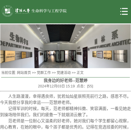
当前位置:
网站首页
>>
党群工作
>>
党建活动
>> 正文
我身边的好老师--范慧婷
2024年12月03日 15:19 点击：[
55
]
人生路漫漫，幸得遇良师，犹若灿灿星辰照亮前行之路，感恩不尽。
今天我想分享我的幸运——范慧婷老师。
记得军训的时候，每天，范老师都精神抖擞、笑容满面，一看见她走
到操场陪伴我们，我们的疲惫一下就烟消云散了。
范老师是一位耐心又温柔的好老师，她对我们每个学生都留心观察，
用心教育，在她的眼中，每个孩子都是优秀的。记得在竞选班委的时候，