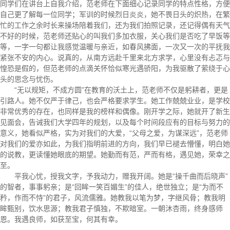
同学们在讲台上自我介绍，范老师在下面细心记录同学的特点性格，方便
自己更了解每一位同学；军训的时候烈日炎炎，她不畏日头的炽热，在繁
忙的工作之余时长来操场陪着我们，还为我们拍照记录，还记得偶有天气
不好的时候，范老师还贴心的叫我们多加衣服，关心我们是否吃了早饭等
等，一字一句都让我感觉温暖与亲近，如春风拂面，一次又一次的平抚我
紧张不安的内心。说真的，从南方远赴千里来北方求学，心里没有忐忑与
惶恐是假的，但范老师的点滴关怀恰似寒光遇骄阳，为我驱散了萦绕于心
头的思念与忧伤。
“无以规矩，不成方圆”在教育的沃土上，范老师不仅是躬耕者，更是
引路人。她不仅严于律己，也会严格要求学生。她工作兢兢业业，是学校
非常优秀的存在，也同样是我的榜样和偶像。刚开学之际，她就开了新生
见面会，告诫我们大学四年的规划，以及每个时间段应有的目标与努力的
意义，她看似严格，实为对我们的大爱，“父母之爱，为谋深远”，范老师
对我们的爱亦如此，为我们指明前进的方向，我们早已褪去懵懂，明白她
的说教，更读懂她眼底的期望。她勤而有范，严而有格，遇见她，荣幸之
至。
平我心忧，授我文字，予我动力，赠我开阔。她是“操千曲而后晓声”
的智者，事事躬亲；是“回眸一笑百媚生”的佳人，绝世独立；是“为而不
矜，作而不恃”的君子，风流儒雅。她教我以笔为梦，字继风骨；教我明
眸甄别，饮水思源；教我君子慎独，不欺暗室。一朝沐杏雨，终身感师
恩。我遇良师，如获至宝，何其有幸。