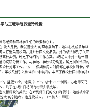
科学与工程学院苏宝玲教授
着苏老师和园林学生们的热爱和心血。
“沈大是我，我就是沈大”的理念熏陶下，她决心完成多年以
可以打造美丽校园，提升校园文化品质。她的想法得到了关正
所高校实例，制定了详细的工作方案。3月初以来她一边带领
量的调研分析工作；与学院、学校领导沟通，确定树种铭牌的
轮校对等工作。“五·一”假期和周末时间都在学校忙碌着。调
下，学校又新引入和栽植18种树种，丰富了我校校园树种的种
个，竖版83个，地插式67个，总计336个树牌。苏老师又马
作。终于在6月1日将所有树牌安装完毕。
色交相辉映的美景；在听到师生们的交口称赞时，她就被幸福
沈大”的创造者，也是受益人。（审核人：芦珊）