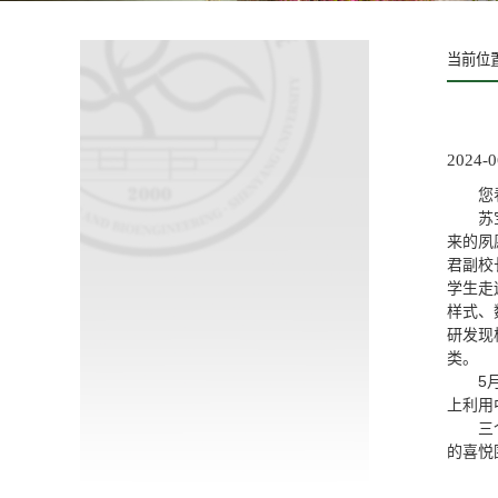
当前位
2024-0
您
苏
来的夙
君副校
学生走
样式、
研发现
类。
5
上利用
三
的喜悦