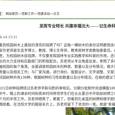
置：
>>
>>
>>
网站首页
党群工作
党建活动
正文
发挥专业特长 共建幸福沈大——-记生命
6-14 15:11
看到校园树木上悬挂的漂亮的铭牌了吗？这每一棵树木的身份证明都饱含
宝玲老师是生态学博士、教授、博士生导师，教育部林学类教指委委员。在
愿，为校园树木挂铭牌，不仅要发挥园林专业实践教学和科普的作用，还
长的大力支持和后勤部门的积极配合。苏老师从专业角度出发，参照了多
遍校园的每个角落，全面调查校园树木的种类、数量以及分布情况，做大
数量以及相关工作；与厂家沟通，进行询价、版面设计、文字调整、文案多
校园树种共有136种，根据树种的习性和数量以及分布情况，在她的建议
月21日树种铭牌经过苏老师字斟句酌的审核后，分期分批制作完成横版186
中午、晚上的课余时间和周末时间带领学生们在炎炎夏日中开始挂树牌工
个月的辛苦工作，苏老师晒黑了，累瘦了，但看到孔雀蓝的树牌和楼宇颜
围绕着。在沈阳大学的靓丽名片上，苏老师留下了浓浓的一笔。她是“幸福