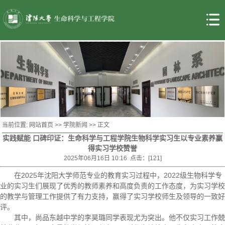
当前位置:
网站首页
>>
学院新闻
>> 正文
实践赋能 口碑印证：生命科学与工程学院生物科学实习生以专业素养赢
得实习学校赞誉
2025年06月16日 10:16 点击：[
121
]
在2025年沈阳大学师范专业的教育实习过程中，2022级生物科学专
业的实习生们展现了优秀的教师素养和高度负责的工作态度，为实习学校
的教学与管理工作提供了有力支持，赢得了实习学校师生及领导的一致好
评。
其中，尚品东越中学的李昊璐同学表现尤为突出。他不仅实习工作兢